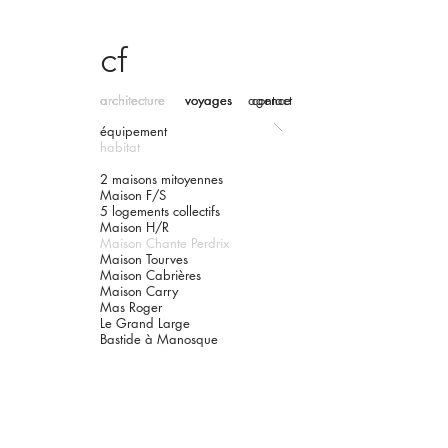
cf
architecture
architecture
voyages
voyages
agence
contact
équipement
habitat
2 maisons mitoyennes
Maison F/S
5 logements collectifs
Maison H/R
Maison Chante Perdrix
Maison Tourves
Maison Cabrières
Maison Carry
Mas Roger
Le Grand Large
Bastide à Manosque