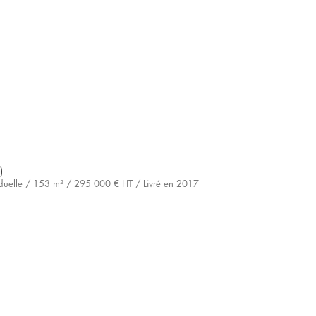
)
iduelle /
153 m² /
295 000 € HT /
Livré en 2017