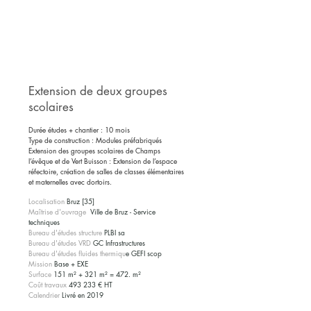
Extension de deux groupes
scolaires
Durée études + chantier : 10 mois
Type de construction : Modules préfabriqués
Extension des groupes scolaires de Champs
l’évêque et de Vert Buisson : Extension de l’espace
réfectoire, création de salles de classes élémentaires
et maternelles avec dortoirs.
Localisation
Bruz [35]
Maîtrise d'ouvrage
Ville de Bruz - Service
techniques
Bureau d'études structure
PLBI sa
Bureau d'études VRD
GC Infrastructures
Bureau d'études fluides thermiqu
e GEFI scop
Mission
Base + EXE
Surface
151 m² + 321 m² = 472. m²
Coût travaux
493 233 € HT
Calendrier
Livré en 2019