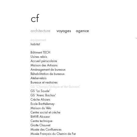
cf
architecture
voyages
agence
équipement
habitat
Bâtiment TECH
Usines relais
Accueil périscolaire
Maison des Artisans
Aménagement de bureaux
Réhabilitation de bureaux
Atelier-relais
Bureaux et vestiaires
GS 'Champs l'évêque et Vert Buisson'
GS 'La Soude'
GS 'Arenc Bachas'
Crèche Alisiers
Ecole Barthélemey
Maison du Vélo
Centre social et crèche
BMVR Alcazar
Centre technique
Grotte Chauvet
Musée des Confluences
Musée Français du Chemin de Fer