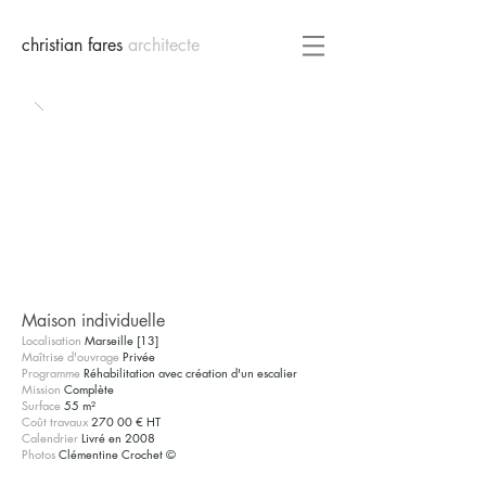
christian fares
architecte
Maison individuelle
Localisation
Marseille [13]
Maîtrise d'ouvrage
Privée
Programme
Réhabilitation avec création d'un escalier
Mission
Complète
Surface
55 m²
Coût travaux
270 00 € HT
Calendrier
Livré en 2008
Photos
Clémentine Crochet
©