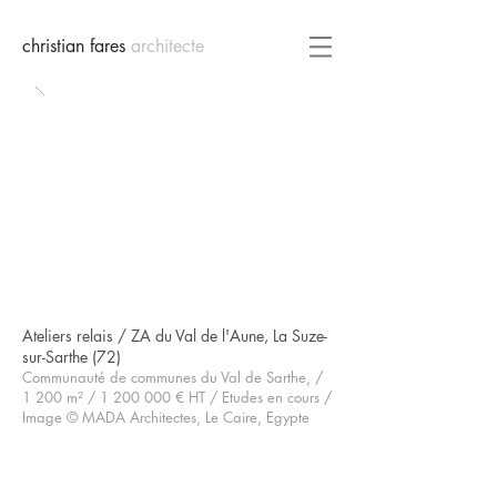
christian fares
architecte
Ateliers relais / ZA du Val de l'Aune, La Suze-
sur-Sarthe (72)
Communauté de communes du Val de Sarthe, /
1 200 m² /
1 200 000
€ HT
/ Etudes en cours /
Image © MADA Architectes, Le Caire, Egypte