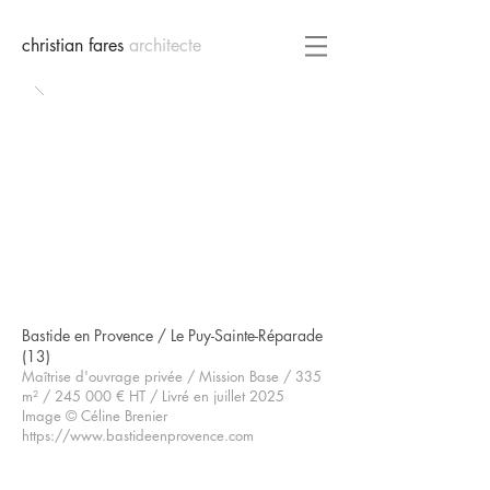
christian fares
architecte
Bastide en Provence / Le Puy-Sainte-Réparade
(13)
Maîtrise d'ouvrage privée / Mission Base / 335
m²
/ 245 000
€ HT
/ Livré en juillet 2025
Image © Céline Brenier
https://www.bastideenprovence.com